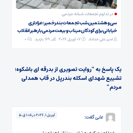
در تداوم تجمعات شبانه مردمی
سی‌وهشتمین شب تجمعات بندرخمیر؛ عزاداری
خیابانی برای کودکان میناب و بیعت مردمی با رهبر انقلاب
امیر علی خداداد
07 آوریل 2026
169 بازدید
0
یک پاسخ به “روایت تصویری از بدرقه ای باشکوه؛
تشییع شهدای اسکله بندرپل در قاب همدلی
مردم”
آوریل 1, 2026 در 1:05 ق.ظ
علی
گفت:
خدا لعنت کنه به ترامپ ونتانیاهو احمق