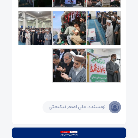
نویسنده: علی اصغر نیکبختی