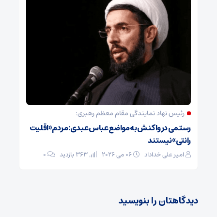
رئیس نهاد نمایندگی مقام معظم رهبری:
رستمی در واکنش به مواضع عباس عبدی: مردم «اقلیت
رانتی» نیستند
امیر علی خداداد
06 می 2026
363 بازدید
0
دیدگاهتان را بنویسید